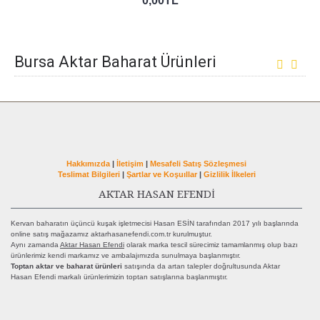
0,00TL
Bursa Aktar Baharat Ürünleri
Hakkımızda
|
İletişim
|
Mesafeli Satış Sözleşmesi
Teslimat Bilgileri
|
Şartlar ve Koşuıllar
|
Gizlilik İlkeleri
AKTAR HASAN EFENDİ
Kervan baharatın üçüncü kuşak işletmecisi Hasan ESİN tarafından 2017 yılı başlarında
online satış mağazamız aktarhasanefendi.com.tr kurulmuştur.
Aynı zamanda
Aktar Hasan Efendi
olarak marka tescil sürecimiz tamamlanmış olup bazı
ürünlerimiz kendi markamız ve ambalajımızda sunulmaya başlanmıştır.
Toptan aktar ve baharat ürünleri
satışında da artan talepler doğrultusunda Aktar
Hasan Efendi markalı ürünlerimizin toptan satışlarına başlanmıştır.