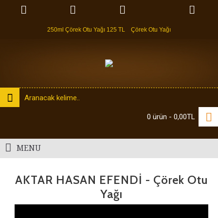
250ml Çörek Otu Yağı 125 TL
Çörek Otu Yağı
0 ürün - 0,00TL
MENU
AKTAR HASAN EFENDİ - Çörek Otu
Yağı