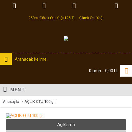
250ml Çörek Otu Yağı 125 TL
Çörek Otu Yağı
0 ürün - 0,00TL
MENU
Anasayfa
AÇLIK OTU 100 gr.
Açıklama