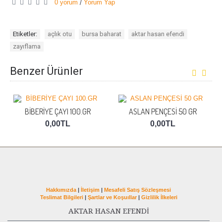
0 yorum
Yorum Yap
/
Etiketler:
açlık otu
,
bursa baharat
,
aktar hasan efendi
,
zayıflama
Benzer Ürünler
BİBERİYE ÇAYI 100.GR
ASLAN PENÇESİ 50 GR
0,00TL
0,00TL
Hakkımızda
|
İletişim
|
Mesafeli Satış Sözleşmesi
Teslimat Bilgileri
|
Şartlar ve Koşuıllar
|
Gizlilik İlkeleri
AKTAR HASAN EFENDİ