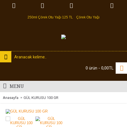
250ml Çörek Otu Yağı 125 TL
Çörek Otu Yağı
0 ürün - 0,00TL
MENU
Anasayfa
GÜL KURUSU 100 GR