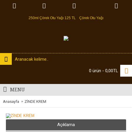
250ml Çörek Otu Yağı 125 TL
Çörek Otu Yağı
0 ürün - 0,00TL
MENU
Anasayfa
ZİNDE KREM
Açıklama